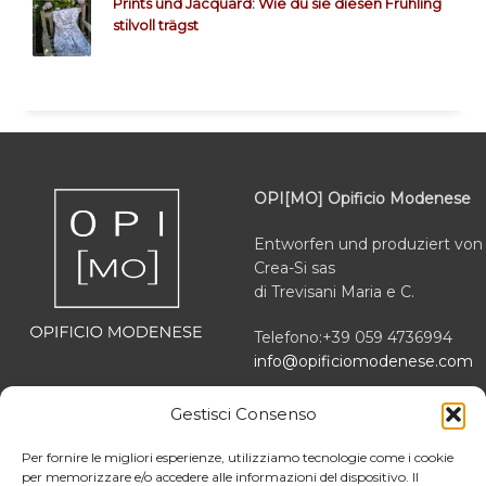
Prints und Jacquard: Wie du sie diesen Frühling
stilvoll trägst
OPI[MO] Opificio Modenese
Entworfen und produziert von
Crea-Si sas
di Trevisani Maria e C.
Telefono:+39 059 4736994
info@opificiomodenese.com
Via Platone 10
Gestisci Consenso
41012 Carpi (MO) italien
Per fornire le migliori esperienze, utilizziamo tecnologie come i cookie
MwSt.-Nr IT03166470363
per memorizzare e/o accedere alle informazioni del dispositivo. Il