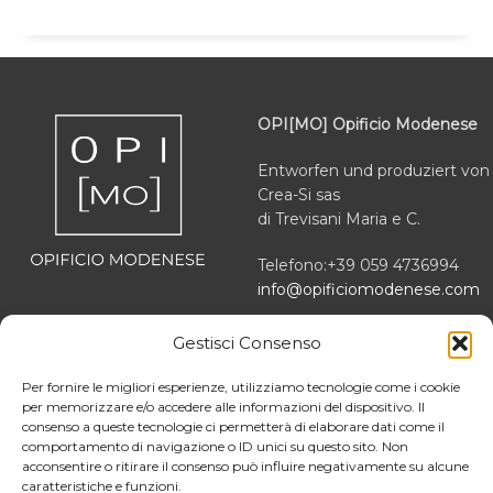
OPI[MO] Opificio Modenese
Entworfen und produziert von
Crea-Si sas
di Trevisani Maria e C.
Telefono:+39 059 4736994
info@opificiomodenese.com
Via Platone 10
Gestisci Consenso
41012 Carpi (MO) italien
Per fornire le migliori esperienze, utilizziamo tecnologie come i cookie
MwSt.-Nr IT03166470363
per memorizzare e/o accedere alle informazioni del dispositivo. Il
consenso a queste tecnologie ci permetterà di elaborare dati come il
comportamento di navigazione o ID unici su questo sito. Non
REA MO 364503
acconsentire o ritirare il consenso può influire negativamente su alcune
caratteristiche e funzioni.