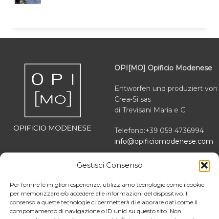
OPI[MO] Opificio Modenese
Entworfen und produziert von
Crea-Si sas
di Trevisani Maria e C.
Telefono:+39 059 4736994
info@opificiomodenese.com
Via Platone 10
Gestisci Consenso
41012 Carpi (MO) italien
Per fornire le migliori esperienze, utilizziamo tecnologie come i cookie
MwSt.-Nr IT03166470363
per memorizzare e/o accedere alle informazioni del dispositivo. Il
consenso a queste tecnologie ci permetterà di elaborare dati come il
comportamento di navigazione o ID unici su questo sito. Non
REA MO 364503