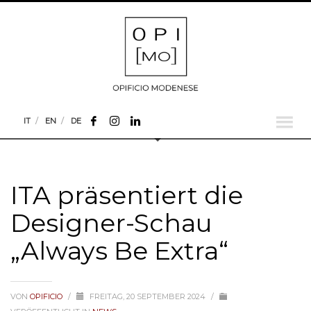
IT
EN
DE
ITA präsentiert die
Designer-Schau
„Always Be Extra“
VON
OPIFICIO
/
FREITAG, 20 SEPTEMBER 2024
/