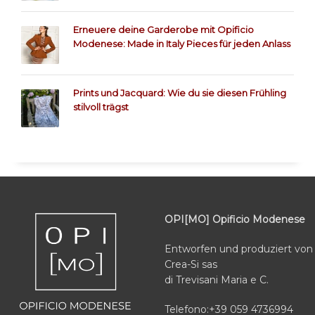
Erneuere deine Garderobe mit Opificio
Modenese: Made in Italy Pieces für jeden Anlass
Prints und Jacquard: Wie du sie diesen Frühling
stilvoll trägst
OPI[MO] Opificio Modenese
Entworfen und produziert von
Crea-Si sas
di Trevisani Maria e C.
Telefono:+39 059 4736994