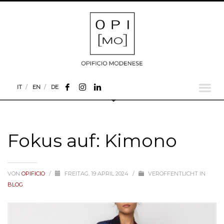
IT
EN
DE
Fokus auf: Kimono
VON
OPIFICIO
/
FREITAG, 19 APRIL 2024
/
VERÖFFENTLICHT IN
BLOG