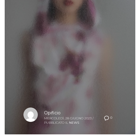
Opificio
0
MERCOLEDÌ, 28 GIUGNO 2023
/
PUBBLICATO IL
NEWS