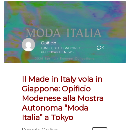
Opificio
0
LUNEDÌ, 30 GIUGNO 2025
/
PUBBLICATO IL
NEWS
Il Made in Italy vola in
Giappone: Opificio
Modenese alla Mostra
Autonoma “Moda
Italia” a Tokyo
L’evento Opificio