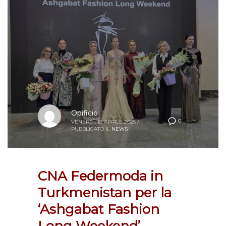
Opificio
0
VENERDÌ, 18 APRILE 2025
/
PUBBLICATO IL
NEWS
CNA Federmoda in
Turkmenistan per la
‘Ashgabat Fashion
Long Weekend’