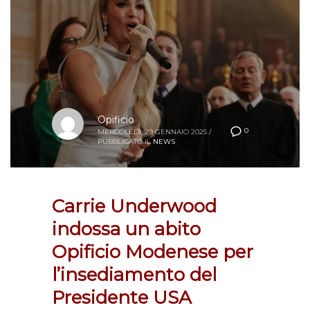
Opificio
0
MERCOLEDÌ, 29 GENNAIO 2025
/
PUBBLICATO IL
NEWS
Carrie Underwood
indossa un abito
Opificio Modenese per
l’insediamento del
Presidente USA