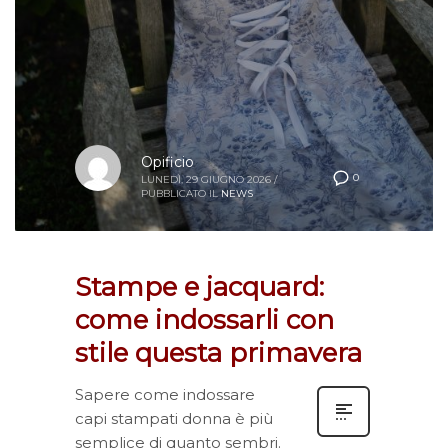
Opificio
0
LUNEDÌ, 29 GIUGNO 2026
/
PUBBLICATO IL
NEWS
Stampe e jacquard:
come indossarli con
stile questa primavera
Sapere come indossare
capi stampati donna è più
semplice di quanto sembri.