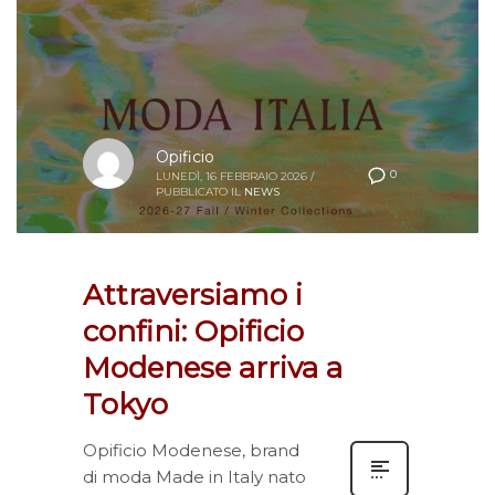
Opificio
0
LUNEDÌ, 16 FEBBRAIO 2026
/
PUBBLICATO IL
NEWS
Attraversiamo i
confini: Opificio
Modenese arriva a
Tokyo
Opificio Modenese, brand
di moda Made in Italy nato