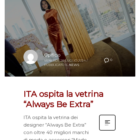
Opificio
0
VENERDÌ, 26 LUGLIO 2024
/
PUBBLICATO IL
NEWS
ITA ospita la vetrina
“Always Be Extra”
ITA ospita la vetrina dei
designer “Always Be Extra”
con oltre 40 migliori marchi
di moda e accessori “Made