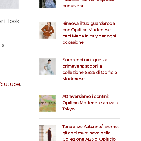
primavera
 il look
Rinnova il tuo guardaroba
con Opificio Modenese:
capi Made in Italy per ogni
occasione
la
Sorprendi tutti questa
primavera: scopri la
collezione SS26 di Opificio
Modenese
Youtube
.
Attraversiamo i confini:
Opificio Modenese arriva a
Tokyo
Tendenze Autunno/Inverno:
gli abiti must-have della
Collezione AI25 di Opificio