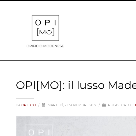
OPI[MO]: il lusso Made 
DA
OPIFICIO
/
MARTEDÌ, 21 NOVEMBRE 2017
/
PUBBLICATO IL