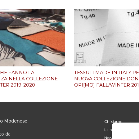
CHE FANNO LA
TESSUTI MADE IN ITALY P
NZA NELLA COLLEZIONE
NUOVA COLLEZIONE DO
TER 2019-2020
OPI[MO] FALL/WINTER 201
io Modenese
Chi siamo
La nostra storia
to da
News