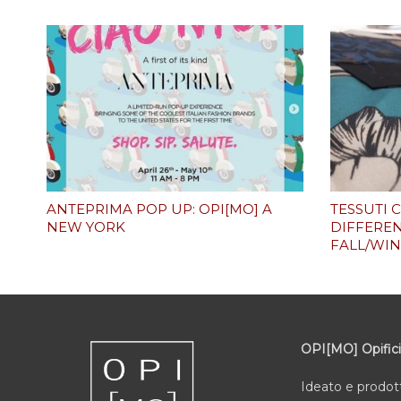
ANTEPRIMA POP UP: OPI[MO] A
TESSUTI 
NEW YORK
DIFFERE
FALL/WIN
OPI[MO] Opific
Ideato e prodot