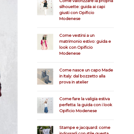
Come valorizzare la propria
silhouette: guida ai capi
giusti con Opificio
Modenese
Come vestirsi a un
matrimonio estivo: guida e
look con Opificio
Modenese
Come nasce un capo Made
in Italy: dal bozzetto alla
prova in atelier
Come fare la valigia estiva
perfetta: la guida con i look
Opificio Modenese
Stampe e jacquard: come
indossarli con stile questa