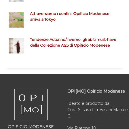
Attraversiamo i confini: Opificio Modenese
arriva a Tokyo
Tendenze Autunno/Inverno: gli abiti must-have
della Collezione AI25 di Opificio Modenese
OPI[MO] Opificio Modenese
Ideato e prodotto da
Crea-Si sas di Trevisani Maria e
C.
Via Platone 10