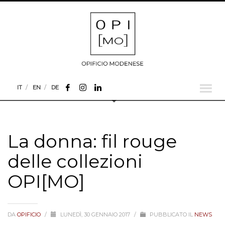
IT
EN
DE
La donna: fil rouge
delle collezioni
OPI[MO]
DA
OPIFICIO
/
LUNEDÌ, 30 GENNAIO 2017
/
PUBBLICATO IL
NEWS