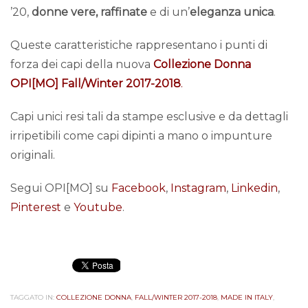
’20,
donne vere, raffinate
e di un’
eleganza unica
.
Queste caratteristiche rappresentano i punti di
forza dei capi della nuova
Collezione Donna
OPI[MO] Fall/Winter 2017-2018
.
Capi unici resi tali da stampe esclusive e da dettagli
irripetibili come capi dipinti a mano o impunture
originali.
Segui OPI[MO] su
Facebook
,
Instagram
,
Linkedin
,
Pinterest
e
Youtube
.
TAGGATO IN:
COLLEZIONE DONNA
,
FALL/WINTER 2017-2018
,
MADE IN ITALY
,