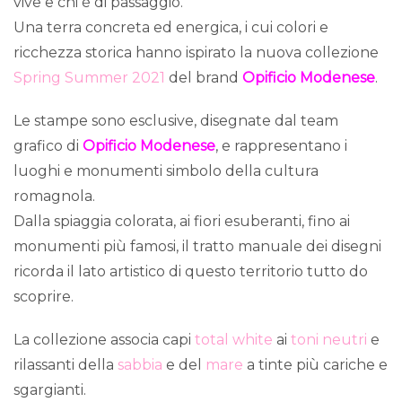
vive e chi è di passaggio.
Una terra concreta ed energica, i cui colori e
ricchezza storica hanno ispirato la nuova collezione
Spring Summer 2021
del brand
Opificio Modenese
.
Le stampe sono esclusive, disegnate dal team
grafico di
Opificio Modenese
, e rappresentano i
luoghi e monumenti simbolo della cultura
romagnola.
Dalla spiaggia colorata, ai fiori esuberanti, fino ai
monumenti più famosi, il tratto manuale dei disegni
ricorda il lato artistico di questo territorio tutto do
scoprire.
La collezione associa capi
total white
ai
toni neutri
e
rilassanti della
sabbia
e del
mare
a tinte più cariche e
sgargianti.