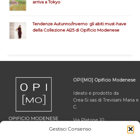
arriva a Tokyo
Tendenze Autunno/Inverno: gli abiti must-have
della Collezione AI25 di Opificio Modenese
OPI[MO] Opificio Modenese
Ideato e prodotto da
Crea-Si sas di Trevisani Maria e
C.
Via Platone 10
41012 Carpi (MO)
Gestisci Consenso
VAT 03166470363