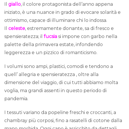
Il
giallo
, il colore protagonista dell’anno appena
iniziato, è una nuance in grado di evocare solarità e
ottimismo, capace di illuminare chi lo indossa.
Il
celeste
, estremamente donante, sa di fresco e
spensieratezza; il
fucsia
si impone con garbo nella
palette della primavera estate, infondendo
leggerezza e un pizzico di romanticismo.
I volumi sono ampi, plastici, comodi e tendono a
quell’ allegria e spensieratezza , oltre alla
dimensione del viaggio, di cui tutti abbiamo molta
voglia, ma grandi assenti in questo periodo di
pandemia.
I tessuti variano da popeline freschi e croccanti, a
chambray più corposi, fino a rasatelli di cotone dalla
mano morbida. Ogni capo è arricchito da dettagli