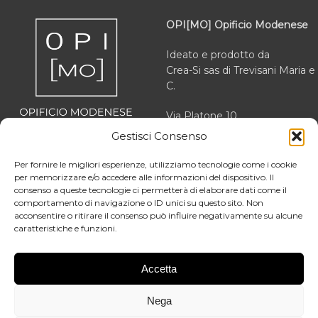
OPI[MO] Opificio Modenese
Ideato e prodotto da
Crea-Si sas di Trevisani Maria e
C.
Via Platone 10
41012 Carpi (MO)
Gestisci Consenso
VAT 03166470363
Per fornire le migliori esperienze, utilizziamo tecnologie come i cookie
REA MO 364503
per memorizzare e/o accedere alle informazioni del dispositivo. Il
consenso a queste tecnologie ci permetterà di elaborare dati come il
comportamento di navigazione o ID unici su questo sito. Non
acconsentire o ritirare il consenso può influire negativamente su alcune
caratteristiche e funzioni.
Chi siamo
Facebook
La nostra storia
Accetta
Instagram
News
LinkedIn
Nega
Blog