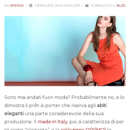
DA
OPIFICIO
/
MERCOLEDÌ, 26 GIUGNO 2019
/
PUBBLICATO IL
BLOG
Sono mai andati fuori moda? Probabilmente no, e lo
dimostra il prêt-à-porter che riserva agli
abiti
eleganti
una parte considerevole della sua
produzione. Il
made in Italy
, poi, si caratterizza di per
sé come “elegante”, e la
collezione OPI[MO]
lo