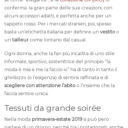
conferma: la gran parte delle sue creazioni, con
alcuni accessori adatti, è perfetta anche per un
tappeto rosso. Per i mercati stranieri, poi, spesso
basta un’etichetta italiana per definire un
vestito
o
un
tailleur
come lontano dal casual.
Ogni donna, anche la fan più incallita di uno stile
informale, sportivo, sostenitrice del principio “la
moda è mia e me la faccio io” ha di tanto in tanto il
ghiribizzo (o l’esigenza) di sentirsi raffinata e di
scegliere con attenzione l’abito
o l’insieme che la
faccia sentire unica.
Tessuti da grande soirée
Nella moda
primavera-estate 2019
si può però
parlare di un ritorno, perché tra i protagonisti, anche